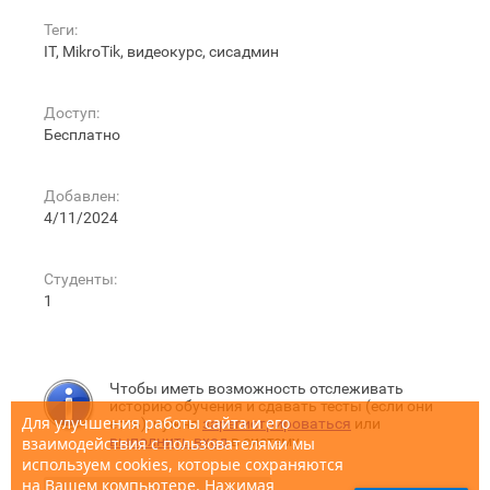
Теги:
IT, MikroTik, видеокурс, сисадмин
Доступ:
Бесплатно
Добавлен:
4/11/2024
Студенты:
1
Чтобы иметь возможность отслеживать
историю обучения и сдавать тесты (если они
Для улучшения работы сайта и его
есть), нужно
зарегистрироваться
или
выполнить вход
в систему.
взаимодействия с пользователями мы
используем cookies, которые сохраняются
на Вашем компьютере. Нажимая