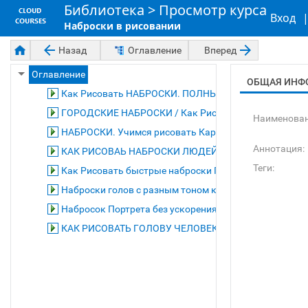
Библиотека
>
Просмотр курса
Вход
Наброски в рисовании
Назад
Оглавление
Вперед
Оглавление
ОБЩАЯ ИНФ
Как Рисовать НАБРОСКИ. ПОЛНЫЙ УРОК!
ГОРОДСКИЕ НАБРОСКИ / Как Рисовать НАБРОСКИ 
Наименован
НАБРОСКИ. Учимся рисовать Карандашом / Пропорци
Аннотация:
КАК РИСОВАЬ НАБРОСКИ ЛЮДЕЙ (ГОЛОВ) / Как нарисо
Теги:
Как Рисовать быстрые наброски Портретов (голов) C
Наброски голов с разным тоном кожи и разными сце
Набросок Портрета без ускорения / Как рисовать наб
КАК РИСОВАТЬ ГОЛОВУ ЧЕЛОВЕКА | ГОЛОВА В РАКУ