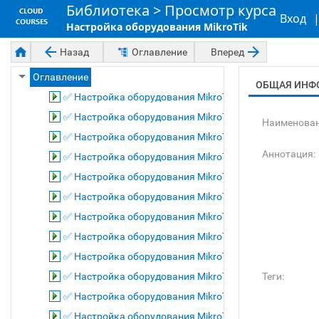
Библиотека
>
Просмотр курса
Вход
Настройка оборудования MikroTik
Назад
Оглавление
Вперед
Оглавление
ОБЩАЯ ИНФ
✅ Настройка оборудования MikroTik. 01 Знакомство с
✅ Настройка оборудования MikroTik. 02 Учебные про
Наименован
✅ Настройка оборудования MikroTik. 03 Обозначения 
Аннотация:
✅ Настройка оборудования MikroTik. 04 Требования 
✅ Настройка оборудования MikroTik. 05 Компания Mik
✅ Настройка оборудования MikroTik. 06 Плюсы и мину
✅ Настройка оборудования MikroTik. 07 Знакомство с
✅ Настройка оборудования MikroTik. 08 Знакомство с
✅ Настройка оборудования MikroTik. 09 Маркировка 
✅ Настройка оборудования MikroTik. 10 Маркировка C
Теги:
✅ Настройка оборудования MikroTik. 11 Блок схема R
✅ Настройка оборудования MikroTik. 12 Сравнение п