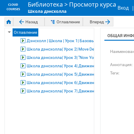
Библиотека
>
Просмотр курса
Вход
Школа дэнсхолла
Назад
Оглавление
Вперед
Оглавление
ОБЩАЯ ИНФ
Дэнсхолл | Школа | Урок 1| Базовые движения
Школа дэнсхолла| Урок 2| Move Dem up, Skip to My Lou 
Наименован
Школа дэнсхолла| Урок 3| "Now You See Me, Now You Don
Аннотация:
Школа дэнсхолла| Урок 4| Движения Nuh Linga, Syvah,
Теги:
Школа дэнсхолла| Урок 5| Движения Lowe Mi Lowe Mi 
Школа дэнсхолла| Урок 6| Движения Rock Di World, MVP
Школа дэнсхолла| Урок 7| Движения Get There, Gimme